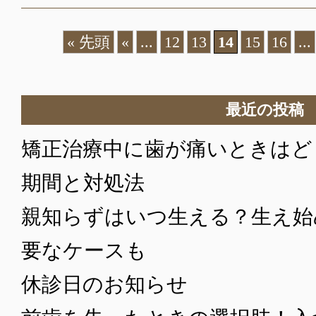
« 先頭
«
...
12
13
14
15
16
...
最近の投稿
矯正治療中に歯が痛いときはど
期間と対処法
親知らずはいつ生える？生え始
要なケースも
休診日のお知らせ