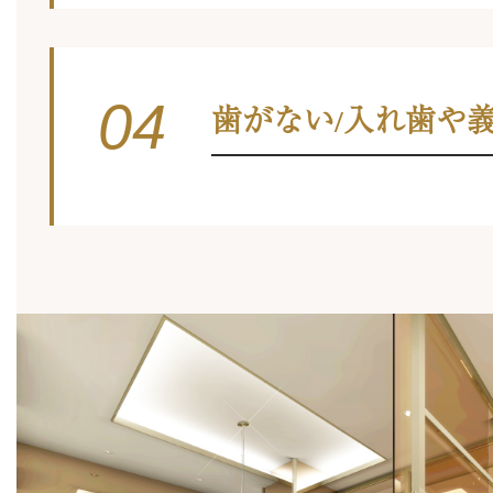
04
歯がない/入れ歯や