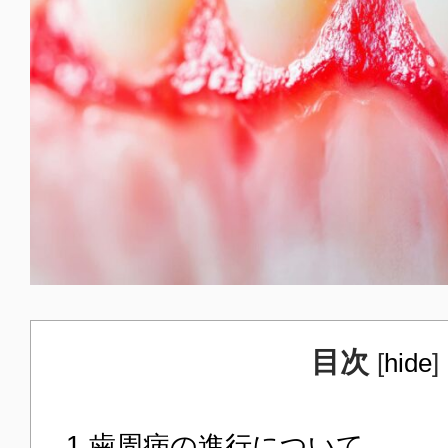
目次
[
hide
]
1
歯周病の進行について