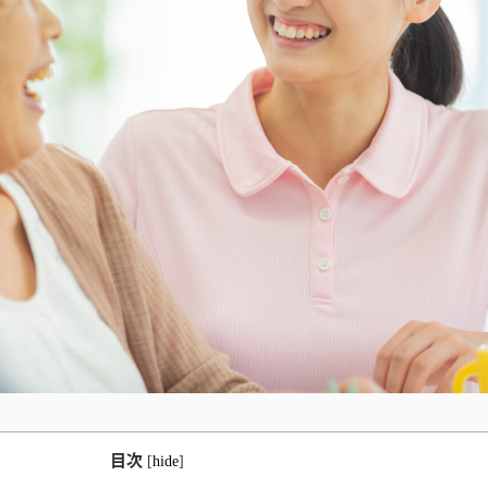
目次
[
hide
]