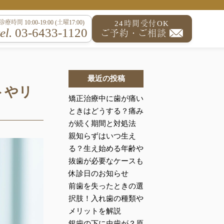
診療時間 10:00-19:00 (土曜17:00)
24時間受付OK
tel.
03-6433-1120
ご予約・ご相談
最近の投稿
トやリ
矯正治療中に歯が痛い
ときはどうする？痛み
が続く期間と対処法
親知らずはいつ生え
る？生え始める年齢や
抜歯が必要なケースも
休診日のお知らせ
前歯を失ったときの選
択肢！入れ歯の種類や
メリットを解説
銀歯の下に虫歯が？原