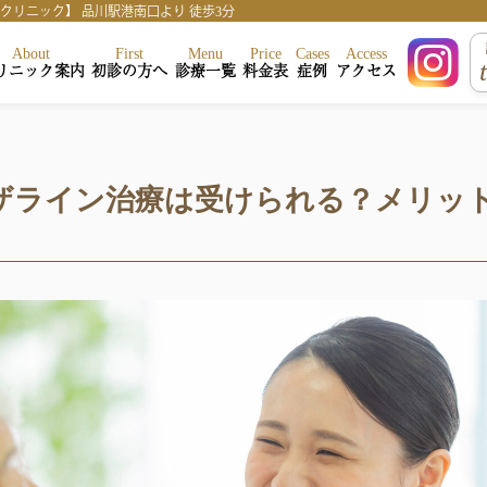
リニック】 品川駅港南口より 徒歩3分
About
First
Menu
Price
Cases
Access
リニック案内
初診の方へ
診療一覧
料金表
症例
アクセス
マウスピース矯正
インビザライン治療例
削らないラミネートべニア
ラミネートベニア治療例
セラミック治療
ホワイトニング症例
ホワイトニング
セラミック症例
ボツリヌストキシン注射
ビザライン治療は受けられる？メリッ
虫歯治療
審美歯科
歯のクリーニング
親知らず・口腔外科
自費診療